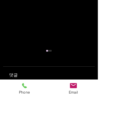
실습_계룡_청년 AI-
실습_충북자치연
POT
신규임용
댓글
Phone
Email
댓글을 입력하세요.