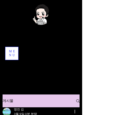
김영진
1분을 만드는 강사
Gadget0jin​
​대한민국
ME
NU
01090424692
(문자)
gadget0jin@naver.com
게시물
영진 김
3월 9일
0분 분량